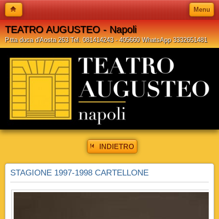
Menu
TEATRO AUGUSTEO - Napoli
P.tta duca d'Aosta 263 Tel. 081414243 - 405660 WhatsApp 3332651481
INDIETRO
STAGIONE 1997-1998 CARTELLONE