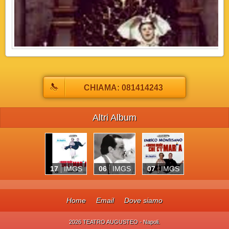
CHIAMA: 081414243
Altri Album
17
IMGS
06
IMGS
07
IMGS
Home
Email
Dove siamo
2026 TEATRO AUGUSTEO - Napoli.