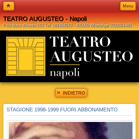
Menu
TEATRO AUGUSTEO - Napoli
P.tta duca d'Aosta 263 Tel. 081414243 - 405660 WhatsApp 3332651481
INDIETRO
STAGIONE 1998-1999 FUORI ABBONAMENTO