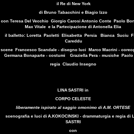
il Re di New York
di
Bruno Tabacchini e
Biagio Izzo
con Teresa Del Vecchio Giorgio Carosi Antonio Conte Paolo
Bo
Max
Vitale e
la Partecipazione di
Antonella
Elia
il balletto:
Loretta Paoletti
Elisabetta
Persia Bianca
Suciu F
Careddu
scene Francesco Scandale - disegno luci Marco Macrini - coreo
Germana Bonaparte - costumi Graziella Pera - musiche Paolo 
regia
Claudio Insegno
LINA SASTRI
in
CORPO CELESTE
liberamente ispirato al saggio omonimo di A.M. ORTESE
scenografia e luci di A.KOKOCINSKI -
drammaturgia e regia di 
SASTRI
con