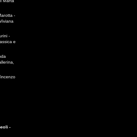
di Marta
arotta -
Viviana
rini -
assica e
nda
llerina,
Vincenzo
oli -