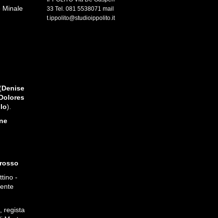
 Minale
33 Tel. 081 5538071 mail
t.ippolito@studioippolito.it
(
Denise
Dolores
lo
).
one
irosso
tino -
viente
, regista