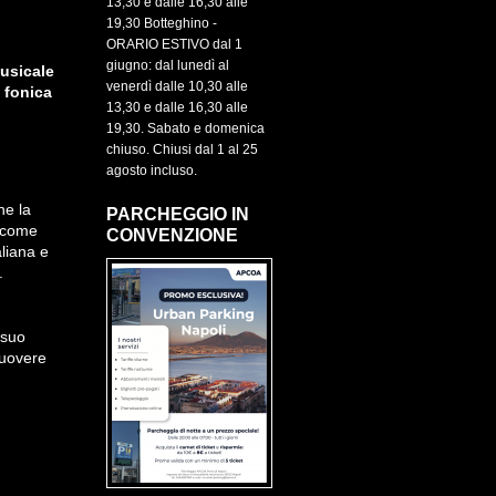
13,30 e dalle 16,30 alle
19,30 Botteghino -
ORARIO ESTIVO dal 1
giugno: dal lunedì al
musicale
venerdì dalle 10,30 alle
- fonica
13,30 e dalle 16,30 alle
19,30. Sabato e domenica
chiuso. Chiusi dal 1 al 25
agosto incluso.
he la
PARCHEGGIO IN
a come
CONVENZIONE
liana e
.
 suo
muovere