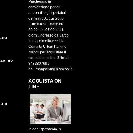
Parcheggio in
convenzione per gli
abbonati e gli spettatori
del teatro Augusteo: 8
Euro a ticket, dalle ore
20.00 alle 07.00 tutti i
giorni. Ingresso da Varco
iano
Immacolatella vecchia.
Contatta Urban Parking
Napoli per acquistare il
carnet da minimo 5 ticket:
zolino
3483807691
na.urbanparking@apcoa.it
ACQUISTA ON
LINE
ioni
In ogni spettacolo in