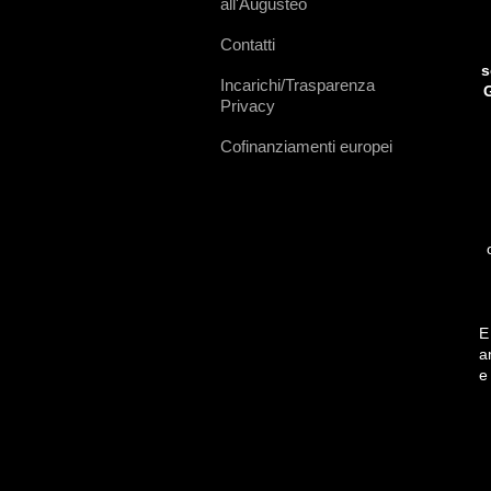
all'Augusteo
Contatti
s
Incarichi/Trasparenza
G
Privacy
Cofinanziamenti europei
E
a
e