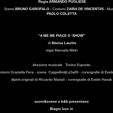
Regia ARMANDO PUGLIESE
Scene
BRUNO GAROFALO -
Costumi
ZAIRA DE VINCENTIIS -
Mus
PAOLO COLETTA
“A ME ME PIACE O ‘SHOW”
di
Marisa Laurito
regia Manuela Metri
direzione musicale Tonino Esposito
ostumi Graziella Pera - scene Cappellini&LicheRI - coreografie di Evel
dipinti originali di Riccardo Manaò
-
coreografie di Evelin Hanak
suoni&scene e b&b presentano
Biagio Izzo
in