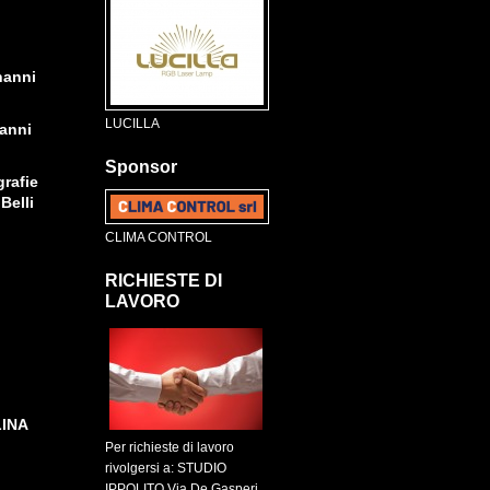
nanni
LUCILLA
anni
Sponsor
grafie
Belli
CLIMA CONTROL
RICHIESTE DI
LAVORO
LINA
Per richieste di lavoro
rivolgersi a: STUDIO
IPPOLITO Via De Gasperi