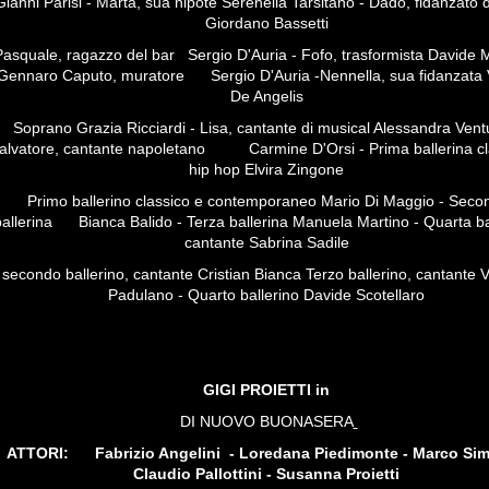
Gianni Parisi - Marta, sua nipote Serenella Tarsitano - Dado, fidanzato 
Giordano Bassetti
asquale, ragazzo del bar Sergio D'Auria - Fofo, trasformista Davide M
Gennaro Caputo, muratore Sergio D'Auria -Nennella, sua fidanzata 
De Angelis
Soprano Grazia Ricciardi - Lisa, cantante di musical Alessandra Ventu
alvatore, cantante napoletano Carmine D'Orsi - Prima ballerina cl
hip hop Elvira Zingone
Primo ballerino classico e contemporaneo Mario Di Maggio - Seco
ballerina Bianca Balido - Terza ballerina Manuela Martino - Quarta ba
cantante Sabrina Sadile
econdo ballerino, cantante Cristian Bianca Terzo ballerino, cantante 
Padulano - Quarto ballerino Davide Scotellaro
GIGI PROIETTI in
DI NUOVO BUONASERA
ATTORI: Fabrizio Angelini - Loredana Piedimonte - Marco Sime
Claudio Pallottini - Susanna Proietti