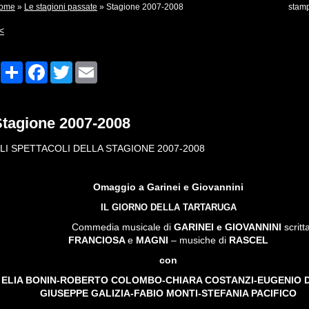
ome
»
Le stagioni passate
» Stagione 2007-2008
stam
<
Share
Facebook
Twitter
Email
Stagione 2007-2008
LI SPETTACOLI DELLA STAGIONE 2007-2008
Omaggio a Garinei e Giovannini
IL GIORNO DELLA TARTARUGA
Commedia musicale di
GARINEI e GIOVANNINI
scritt
FRANCIOSA
e
MAGNI
– musiche di
RASCEL
con
ELIA BONIN-ROBERTO COLOMBO-CHIARA COSTANZI-EUGENIO 
GIUSEPPE GALIZIA-FABIO MONTI-STEFANIA PACIFICO