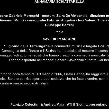
ANNAMARIA SCHIATTARELLA
cene Gabriele Moreschi - costumi Zaira De Vincentiis -direzione 
iovanni Monti - coreografie Fabrizio Angelini - luci Valerio Tiberi 
Giuseppe Barresi
regia
SAVERIO MARCONI
“Il giorno della Tartaruga”
è la commedia musicale targata G&G c
Compagnia della Rancia e il Sistina hanno deciso di mettere in scen
omaggio agli autori e registi che hanno creato la commedia musicale ita
l’hanno esportata nel mondo:
Sandro Giovannini
e Pietro Garinei
 proprio poco tempo fa, il 9 maggio 2006,
Pietro Garinei
ha raggiunto il
mico Sandro per ricomporre quel sodalizio che ha fatto divertire, com
 cantare mezzo secolo di italiani.
Fabrizio Celestini &
Andrea Maia
ATI
Il Sistina
presentano