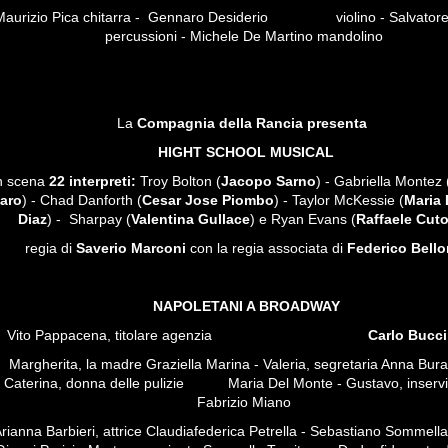
Maurizio Pica chitarra - Gennaro Desiderio violino - Salvatore
percussioni - Michele De Martino mandolino
La
Compagnia della Rancia presenta
HIGHT SCHOOL MUSICAL
n scena
22 interpreti:
Troy Bolton (
Jacopo Sarno
) - Gabriella Montez 
aro
) - Chad Danforth (
Cesar Jose Piombo
) - Taylor McKessie (
Maria 
Diaz
) - Sharpay (
Valentina Gullace
) e Ryan Evans (
Raffaele Cuto
regia di
Saverio Marconi
con la regia associata di
Federico Bell
NAPOLETANI A BROADWAY
Vito Pappacena, titolare agenzia
Carlo Bucc
Margherita, la madre Graziella Marina - Valeria, segretaria Anna Burat
Caterina, donna delle pulizie Maria Del Monte - Gustavo, inser
Fabrizio Miano
rianna Barbieri, attrice Claudiafederica Petrella - Sebastiano Sommella