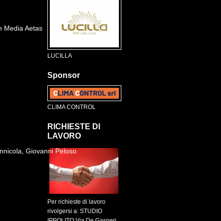
n Media Aetas
LUCILLA
Sponsor
CLIMA CONTROL
RICHIESTE DI
LAVORO
nicola, Giovanni Peloso
Per richieste di lavoro
rivolgersi a: STUDIO
IPPOLITO Via De Gasperi