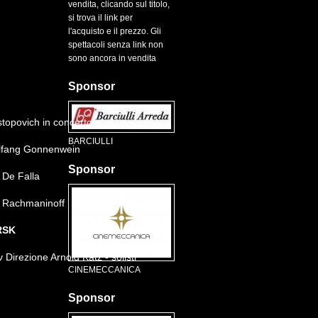
vendita, clicando sul titolo,
si trova il link per
l'acquisto e il prezzo. Gli
spettacoli senza link non
sono ancora in vendita
Sponsor
topovich in concerto
BARCIULLI
olfang Gonnenwein
Sponsor
 De Falla
e Rachmaninoff
RSK
irezione Arnold Katz - solisti
CINEMECCANICA
Sponsor