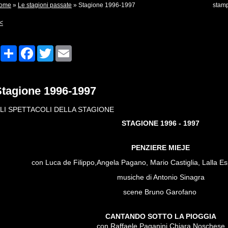
ome
»
Le stagioni passate
» Stagione 1996-1997
stam
<
Share
Facebook
Twitter
Email
Stagione 1996-1997
LI SPETTACOLI DELLA STAGIONE
STAGIONE 1996 - 1997
PENZIERE MIEJE
con Luca de Filippo,Angela Pagano, Mario Castiglia, Lalla Esp
musiche di Antonio Sinagra
scene Bruno Garofano
CANTANDO SOTTO LA PIOGGIA
con Raffaele Paganini,Chiara Noschese