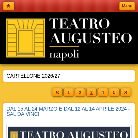
Menu
CARTELLONE 2026/27
«
»
1
2
3
4
5
DAL 15 AL 24 MARZO E DAL 12 AL 14 APRILE 2024 -
SAL DA VINCI