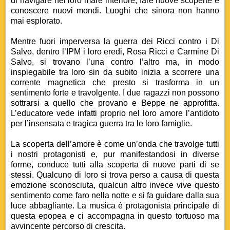
di navigare nel loro mare interiore, fare nuove scoperte e
conoscere nuovi mondi. Luoghi che sinora non hanno
mai esplorato.
Mentre fuori imperversa la guerra dei Ricci contro i Di
Salvo, dentro l’IPM i loro eredi, Rosa Ricci e Carmine Di
Salvo, si trovano l’una contro l’altro ma, in modo
inspiegabile tra loro sin da subito inizia a scorrere una
corrente magnetica che presto si trasforma in un
sentimento forte e travolgente. I due ragazzi non possono
sottrarsi a quello che provano e Beppe ne approfitta.
L’educatore vede infatti proprio nel loro amore l’antidoto
per l’insensata e tragica guerra tra le loro famiglie.
La scoperta dell’amore è come un’onda che travolge tutti
i nostri protagonisti e, pur manifestandosi in diverse
forme, conduce tutti alla scoperta di nuove parti di se
stessi. Qualcuno di loro si trova perso a causa di questa
emozione sconosciuta, qualcun altro invece vive questo
sentimento come faro nella notte e si fa guidare dalla sua
luce abbagliante. La musica è protagonista principale di
questa epopea e ci accompagna in questo tortuoso ma
avvincente percorso di crescita.